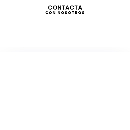
CONTACTA
CON NOSOTROS
TELEVISIÓN
EN DIRECTO
RADIO
EN DIRECTO
ACTUALIDAD
GABINETE DE PRENSA
DISEÑO
CREATIVIDAD