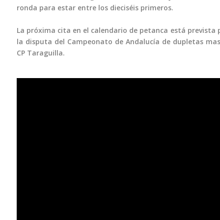
ronda para estar entre los dieciséis primeros.
La próxima cita en el calendario de petanca está prevista 
la disputa del Campeonato de Andalucía de dupletas mascu
CP Taraguilla.