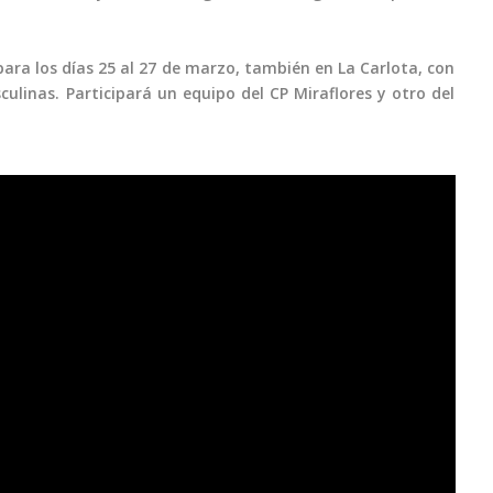
para los días 25 al 27 de marzo, también en La Carlota, con
linas. Participará un equipo del CP Miraflores y otro del