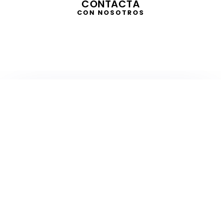
CONTACTA
CON NOSOTROS
TELEVISIÓN
EN DIRECTO
RADIO
EN DIRECTO
ACTUALIDAD
GABINETE DE PRENSA
DISEÑO
CREATIVIDAD
PROTOCOLO