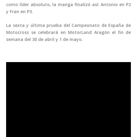
como líder absoluto, la manga finalizó así: Antonio en P2
y Fran en P3.
La sexta y última prueba del Campeonato de España de
Motocross se celebrará en MotorLand Aragón el fin de
semana del 30 de abril y 1 de mayo.