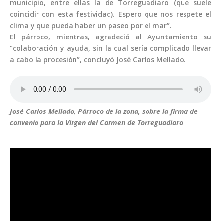
municipio, entre ellas la de Torreguadiaro (que suele
coincidir con esta festividad). Espero que nos respete el
clima y que pueda haber un paseo por el mar”.
El párroco, mientras, agradeció al Ayuntamiento su
“colaboración y ayuda, sin la cual sería complicado llevar
a cabo la procesión”, concluyó José Carlos Mellado.
José Carlos Mellado, Párroco de la zona, sobre la firma de
convenio para la Virgen del Carmen de Torreguadiaro