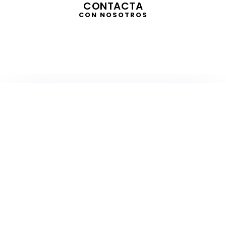
CONTACTA
CON NOSOTROS
TELEVISIÓN
EN DIRECTO
RADIO
EN DIRECTO
ACTUALIDAD
GABINETE DE PRENSA
DISEÑO
CREATIVIDAD
PROTOCOLO