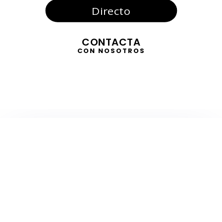
Directo
CONTACTA
CON NOSOTROS
TELEVISIÓN
EN DIRECTO
RADIO
EN DIRECTO
ACTUALIDAD
GABINETE DE PRENSA
DISEÑO