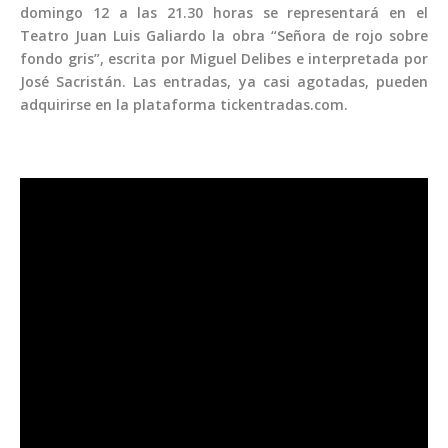
domingo 12 a las 21.30 horas se representará en el
Teatro Juan Luis Galiardo la obra “Señora de rojo sobre
fondo gris”, escrita por Miguel Delibes e interpretada por
José Sacristán. Las entradas, ya casi agotadas, pueden
adquirirse en la plataforma tickentradas.com.