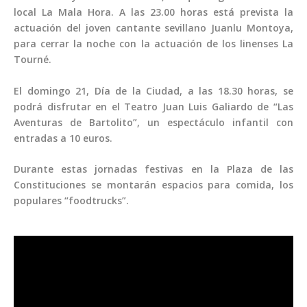
local La Mala Hora. A las 23.00 horas está prevista la
actuación del joven cantante sevillano Juanlu Montoya,
para cerrar la noche con la actuación de los linenses La
Tourné.
El domingo 21, Día de la Ciudad, a las 18.30 horas, se
podrá disfrutar en el Teatro Juan Luis Galiardo de “Las
Aventuras de Bartolito”, un espectáculo infantil con
entradas a 10 euros.
Durante estas jornadas festivas en la Plaza de las
Constituciones se montarán espacios para comida, los
populares “foodtrucks”.