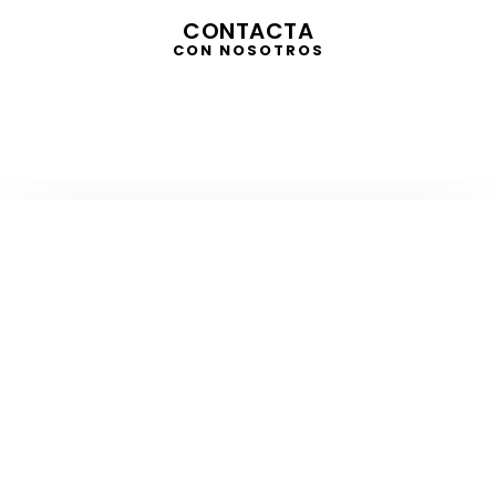
CONTACTA
CON NOSOTROS
TELEVISIÓN
EN DIRECTO
RADIO
EN DIRECTO
ACTUALIDAD
GABINETE DE PRENSA
DISEÑO
CREATIVIDAD