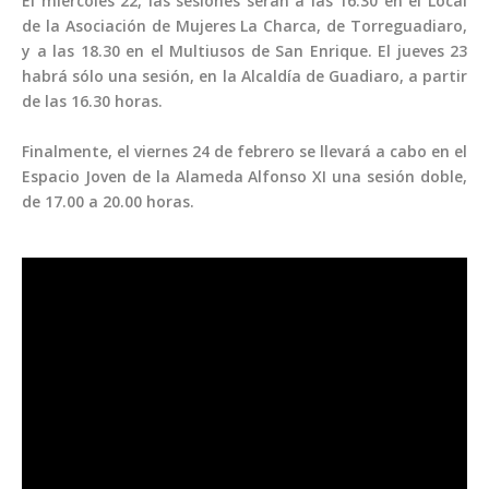
El miércoles 22, las sesiones serán a las 16.30 en el Local
de la Asociación de Mujeres La Charca, de Torreguadiaro,
y a las 18.30 en el Multiusos de San Enrique. El jueves 23
habrá sólo una sesión, en la Alcaldía de Guadiaro, a partir
de las 16.30 horas.
Finalmente, el viernes 24 de febrero se llevará a cabo en el
Espacio Joven de la Alameda Alfonso XI una sesión doble,
de 17.00 a 20.00 horas.