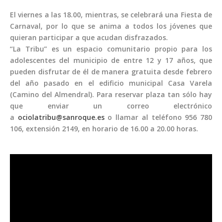
El viernes a las 18.00, mientras, se celebrará una Fiesta de
Carnaval, por lo que se anima a todos los jóvenes que
quieran participar a que acudan disfrazados.
“La Tribu” es un espacio comunitario propio para los
adolescentes del municipio de entre 12 y 17 años, que
pueden disfrutar de él de manera gratuita desde febrero
del año pasado en el edificio municipal Casa Varela
(Camino del Almendral). Para reservar plaza tan sólo hay
que enviar un correo electrónico
a
ociolatribu@sanroque.es
o llamar al teléfono 956 780
106, extensión 2149, en horario de 16.00 a 20.00 horas.