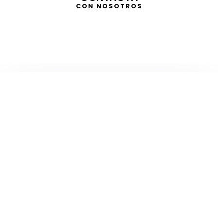
CON NOSOTROS
TELEVISIÓN
EN DIRECTO
RADIO
EN DIRECTO
ACTUALIDAD
GABINETE DE PRENSA
DISEÑO
CREATIVIDAD
PROTOCOLO
EVENTOS / ACTOS