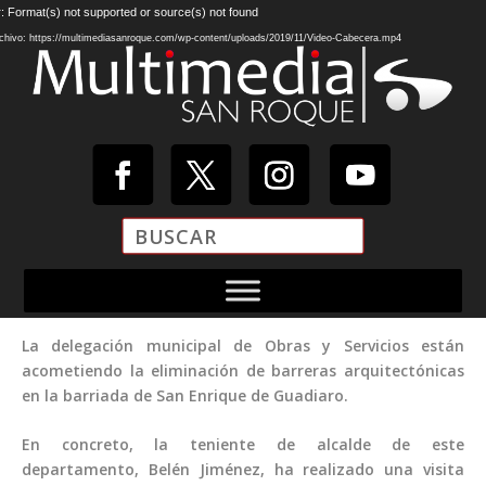
Reproductor
: Format(s) not supported or source(s) not found
de
chivo: https://multimediasanroque.com/wp-content/uploads/2019/11/Video-Cabecera.mp4
vídeo
La delegación municipal de Obras y Servicios están
acometiendo la eliminación de barreras arquitectónicas
en la barriada de San Enrique de Guadiaro.
En concreto, la teniente de alcalde de este
departamento, Belén Jiménez, ha realizado una visita