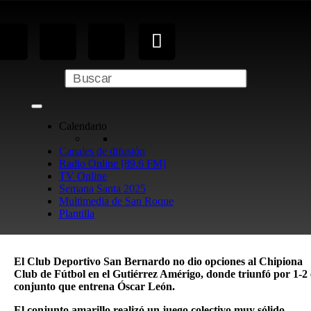
Calendario
Canales de difusión
Radio Online [89.6 FM]
TV Online
Semana Santa 2025
Multimedia de San Roque
Plantilla
El Club Deportivo San Bernardo no dio opciones al Chipiona
Club de Fútbol en el Gutiérrez Amérigo, donde triunfó por 1-2 
conjunto que entrena Óscar León.
El conjunto amarillo realizó un juego colectivo muy sólido,