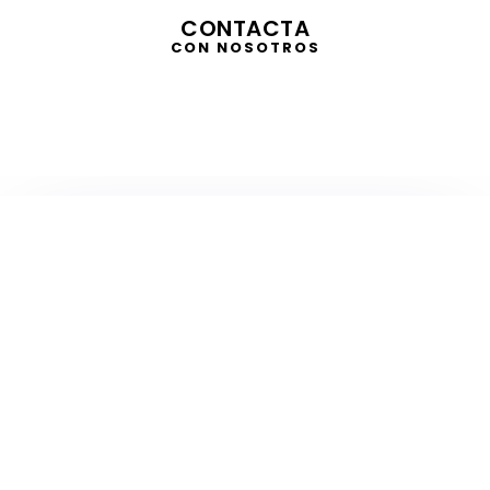
CONTACTA
CON NOSOTROS
TELEVISIÓN
EN DIRECTO
RADIO
EN DIRECTO
ACTUALIDAD
GABINETE DE PRENSA
DISEÑO
CREATIVIDAD