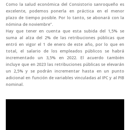
Como la salud económica del Consistorio sanroqueño es
excelente, podemos ponerla en práctica en el menor
plazo de tiempo posible. Por lo tanto, se abonará con la
nómina de noviembre”.
Hay que tener en cuenta que esta subida del 1,5% se
suma al alza del 2% de las retribuciones públicas que
entró en vigor el 1 de enero de este año, por lo que en
total, el salario de los empleados públicos se habrá
incrementado un 3,5% en 2022. El acuerdo también
incluye que en 2023 las retribuciones públicas se elevarán
un 2,5% y se podrán incrementar hasta en un punto
adicional en función de variables vinculadas al IPC y al PIB
nominal.