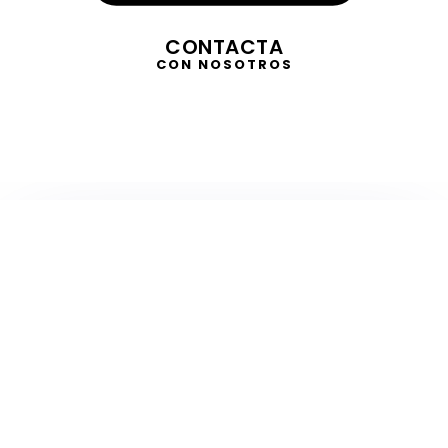
CONTACTA
CON NOSOTROS
TELEVISIÓN
EN DIRECTO
RADIO
EN DIRECTO
ACTUALIDAD
GABINETE DE PRENSA
DISEÑO
CREATIVIDAD