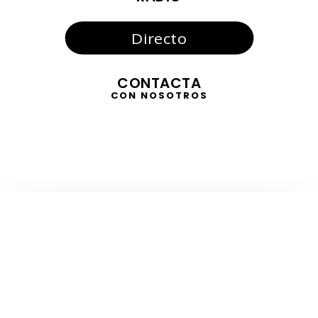
Directo
CONTACTA
CON NOSOTROS
TELEVISIÓN
EN DIRECTO
RADIO
EN DIRECTO
ACTUALIDAD
GABINETE DE PRENSA