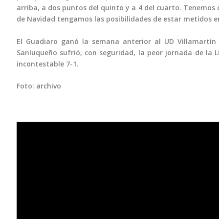
arriba, a dos puntos del quinto y a 4 del cuarto. Tenemos 
de Navidad tengamos las posibilidades de estar metidos en
El Guadiaro ganó la semana anterior al UD Villamartín 
Sanluqueño sufrió, con seguridad, la peor jornada de la Lig
incontestable 7-1.
Foto: archivo