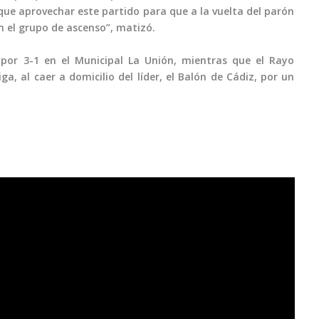
que aprovechar este partido para que a la vuelta del parón
 el grupo de ascenso”, matizó.
por 3-1 en el Municipal La Unión, mientras que el Rayo
a, al caer a domicilio del líder, el Balón de Cádiz, por un