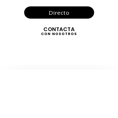
Directo
CONTACTA
CON NOSOTROS
TELEVISIÓN
EN DIRECTO
RADIO
EN DIRECTO
ACTUALIDAD
GABINETE DE PRENSA