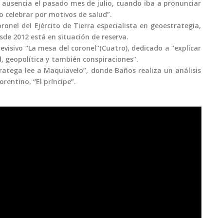
 ausencia el pasado mes de julio, cuando iba a pronunciar
 celebrar por motivos de salud”.
onel del Ejército de Tierra especialista en geoestrategia,
sde 2012 está en situación de reserva.
isivo “La mesa del coronel”(Cuatro), dedicado a “explicar
d, geopolítica y también conspiraciones”.
tratega lee a Maquiavelo”, donde Baños realiza un análisis
rentino, “El príncipe”.