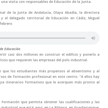
 una visita con responsables de Educación de la Junta.
nal de la Junta de Andalucía, Olaya Abadía, la directora
 y el delegado territorial de Educación en Cádiz, Miguel
 febrero
 de Educación
rtir casi dos millones en construir el edificio y ponerlo a
icios que requieren las empresas del polo industrial.
nde que los estudiantes más propensos al absentismo y al
sos de formación profesional en este centro. “A ellos hay
a itinerarios formativos que le acerquen más pronto al
 Formación que permita obtener las cualificaciones y las
 Industrial que está aquí, en La Pólvora, en Guadarranque,