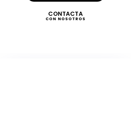
CONTACTA
CON NOSOTROS
TELEVISIÓN
EN DIRECTO
RADIO
EN DIRECTO
ACTUALIDAD
GABINETE DE PRENSA
DISEÑO
CREATIVIDAD