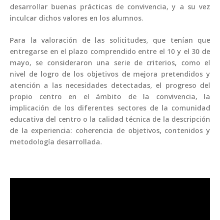
desarrollar buenas prácticas de convivencia, y a su vez
inculcar dichos valores en los alumnos.
Para la valoración de las solicitudes, que tenían que
entregarse en el plazo comprendido entre el 10 y el 30 de
mayo, se consideraron una serie de criterios, como el
nivel de logro de los objetivos de mejora pretendidos y
atención a las necesidades detectadas, el progreso del
propio centro en el ámbito de la convivencia, la
implicación de los diferentes sectores de la comunidad
educativa del centro o la calidad técnica de la descripción
de la experiencia: coherencia de objetivos, contenidos y
metodología desarrollada.