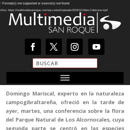
Reproductor
r: Format(s) not supported or source(s) not found
de
chivo: https://multimediasanroque.com/wp-content/uploads/2019/11/Video-Cabecera.mp4
vídeo
Domingo Mariscal, experto en la naturaleza
campogibraltareña, ofreció en la tarde de
ayer, martes, una conferencia sobre la flora
del Parque Natural de Los Alcornocales, cuya
segunda parte se centró en las especies