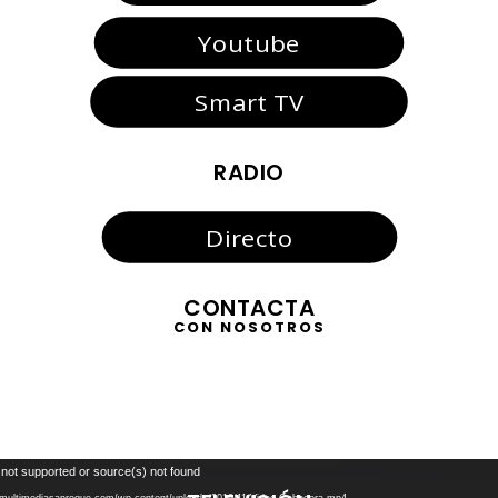
Youtube
Smart TV
RADIO
Directo
CONTACTA
CON NOSOTROS
Reproductor
 not supported or source(s) not found
de
//multimediasanroque.com/wp-content/uploads/2019/11/Video-Cabecera.mp4