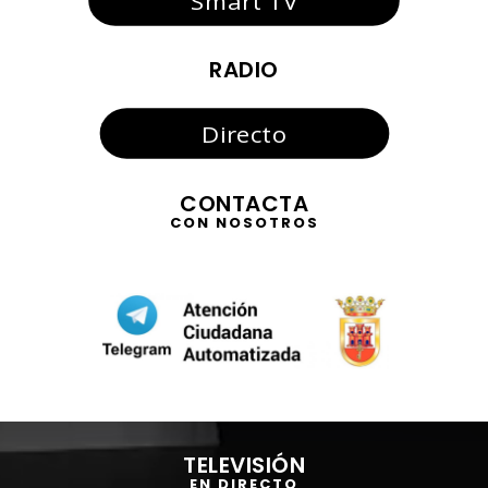
Smart TV
RADIO
Directo
CONTACTA
CON NOSOTROS
Reproductor
de
TELEVISIÓN
vídeo
EN DIRECTO