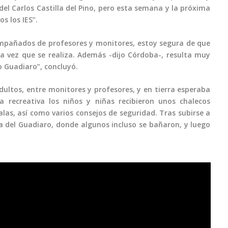
l Carlos Castilla del Pino, pero esta semana y la próxima
 los IES”.
mpañados de profesores y monitores, estoy segura de que
ra vez que se realiza. Además -dijo Córdoba-, resulta muy
o Guadiaro”, concluyó.
ultos, entre monitores y profesores, y en tierra esperaba
 recreativa los niños y niñas recibieron unos chalecos
las, así como varios consejos de seguridad. Tras subirse a
a del Guadiaro, donde algunos incluso se bañaron, y luego