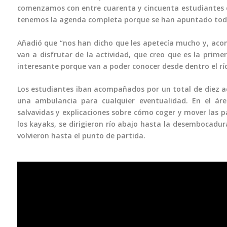
comenzamos con entre cuarenta y cincuenta estudiantes de
tenemos la agenda completa porque se han apuntado todos
Añadió que “nos han dicho que les apetecía mucho y, aco
van a disfrutar de la actividad, que creo que es la prime
interesante porque van a poder conocer desde dentro el rí
Los estudiantes iban acompañados por un total de diez ad
una ambulancia para cualquier eventualidad. En el área
salvavidas y explicaciones sobre cómo coger y mover las pa
los kayaks, se dirigieron río abajo hasta la desembocadur
volvieron hasta el punto de partida.