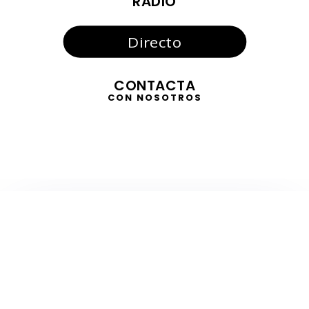
RADIO
Directo
CONTACTA
CON NOSOTROS
TELEVISIÓN
EN DIRECTO
RADIO
EN DIRECTO
ACTUALIDAD
GABINETE DE PRENSA