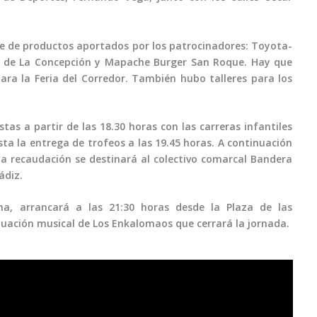
te de productos aportados por los patrocinadores: Toyota-
ea de La Concepción y Mapache Burger San Roque. Hay que
a la Feria del Corredor. También hubo talleres para los
tas a partir de las 18.30 horas con las carreras infantiles
sta la entrega de trofeos a las 19.45 horas. A continuación
uya recaudación se destinará al colectivo comarcal Bandera
ádiz.
na, arrancará a las 21:30 horas desde la Plaza de las
ctuación musical de Los Enkalomaos que cerrará la jornada.