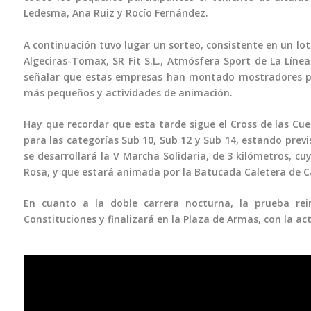
Ledesma, Ana Ruiz y Rocío Fernández.
A continuación tuvo lugar un sorteo, consistente en un lo
Algeciras-Tomax, SR Fit S.L., Atmósfera Sport de La Lín
señalar que estas empresas han montado mostradores par
más pequeños y actividades de animación.
Hay que recordar que esta tarde sigue el Cross de las Cues
para las categorías Sub 10, Sub 12 y Sub 14, estando previ
se desarrollará la V Marcha Solidaria, de 3 kilómetros, c
Rosa, y que estará animada por la Batucada Caletera de C
En cuanto a la doble carrera nocturna, la prueba rei
Constituciones y finalizará en la Plaza de Armas, con la a