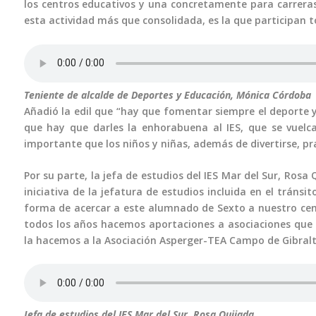
los centros educativos y una concretamente para carreras.
esta actividad más que consolidada, es la que participan t
Teniente de alcalde de Deportes y Educación, Mónica Córdoba
Añadió la edil que “hay que fomentar siempre el deporte 
que hay que darles la enhorabuena al IES, que se vuel
importante que los niños y niñas, además de divertirse, pra
Por su parte, la jefa de estudios del IES Mar del Sur, Rosa 
iniciativa de la jefatura de estudios incluida en el tránsi
forma de acercar a este alumnado de Sexto a nuestro centr
todos los años hacemos aportaciones a asociaciones que e
la hacemos a la Asociación Asperger-TEA Campo de Gibralt
Jefa de estudios del IES Mar del Sur, Rosa Quijada