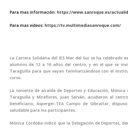
Para mas información:
https://www.sanroque.es/actuali
Para mas videos:
https://tv.multimediasanroque.com/
TELEVISIÓN EN DIRECTO
RADIO EN DIRECTO
La Carrera Solidaria del IES Mar del Sur se ha celebrado e
alumnos de 12 a 16 años del centro, y en el que se invi
Taraguilla para que vayan familiarizándose con el instit
curso.
La teniente de alcalde de Deportes y Educación, Mónica C
Taraguilla y Miraflores, Juan Serván, acudieron al centro 
beneficiario, Asperger-TEA Campo de Gibraltar, dispu
saludable para los participantes.
Mónica Córdoba indicó que la Delegación de Deportes, de