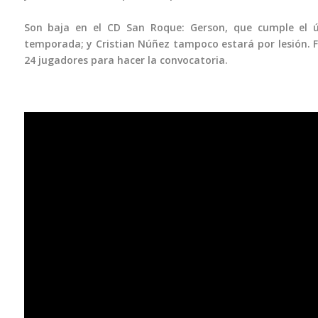
Son baja en el CD San Roque: Gerson, que cumple el ú
temporada; y Cristian Núñez tampoco estará por lesión. Fl
24 jugadores para hacer la convocatoria.