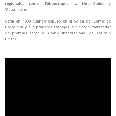
regionales como ‘Tuboescape’, ‘La Línea-Cádiz’ y
‘Caballete’».
Sería en 1983 cuando expuso en el Salón del Cómic de
Barcelona y sus primeros trabajos le hicieron merecedor
de premios como el Comix Internacional de Toutain
Editor.