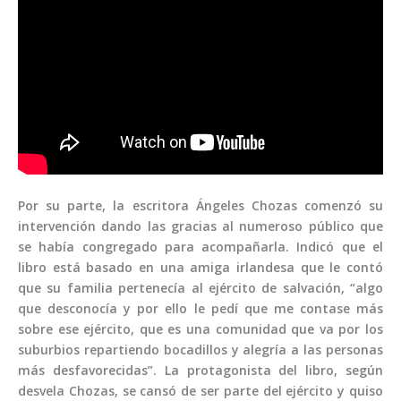
Por su parte, la escritora Ángeles Chozas comenzó su
intervención dando las gracias al numeroso público que
se había congregado para acompañarla. Indicó que el
libro está basado en una amiga irlandesa que le contó
que su familia pertenecía al ejército de salvación, “algo
que desconocía y por ello le pedí que me contase más
sobre ese ejército, que es una comunidad que va por los
suburbios repartiendo bocadillos y alegría a las personas
más desfavorecidas”. La protagonista del libro, según
desvela Chozas, se cansó de ser parte del ejército y quiso