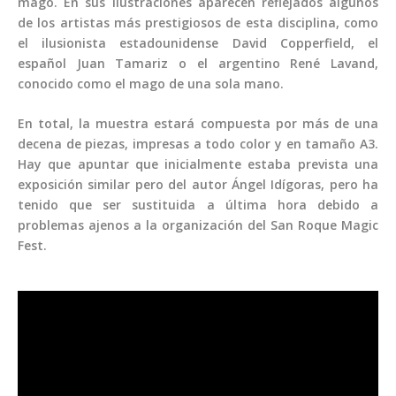
mago. En sus ilustraciones aparecen reflejados algunos
de los artistas más prestigiosos de esta disciplina, como
el ilusionista estadounidense David Copperfield, el
español Juan Tamariz o el argentino René Lavand,
conocido como el mago de una sola mano.
En total, la muestra estará compuesta por más de una
decena de piezas, impresas a todo color y en tamaño A3.
Hay que apuntar que inicialmente estaba prevista una
exposición similar pero del autor Ángel Idígoras, pero ha
tenido que ser sustituida a última hora debido a
problemas ajenos a la organización del San Roque Magic
Fest.