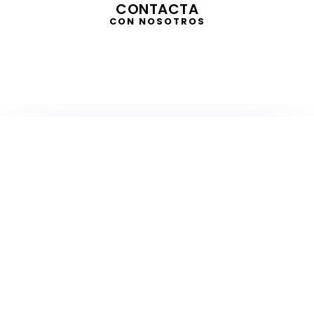
CONTACTA
CON NOSOTROS
TELEVISIÓN
EN DIRECTO
RADIO
EN DIRECTO
ACTUALIDAD
GABINETE DE PRENSA
DISEÑO
CREATIVIDAD
PROTOCOLO