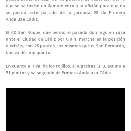
que se ha hecho un llamamiento a la afición para que no
se pierda este partido de la jornada 28 de Primera
Andaluza Cádiz.
El CD San Roque, que perdió el pasado domingo en casa
ante el Ciudad de Cádiz por 0 a 1, marcha en la posición
dieciséis, con 25 puntos, los mismos que el San Bernardo,
que va décimo quinto.
En cuanto al rival de los rojillos, el Algeciras CF B, acumula
51 puntos y va segundo de Primera Andaluza Cádiz.