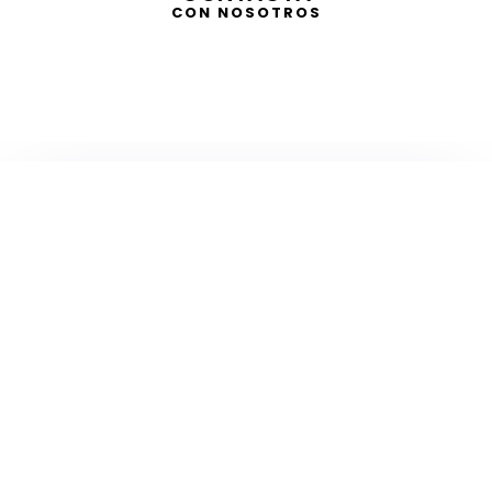
CON NOSOTROS
TELEVISIÓN
EN DIRECTO
RADIO
EN DIRECTO
ACTUALIDAD
GABINETE DE PRENSA
DISEÑO
CREATIVIDAD
PROTOCOLO
EVENTOS / ACTOS