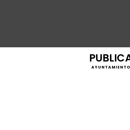
PUBLIC
AYUNTAMIENTO
El alcalde, Juan Carlos Ruiz Boix, ha hecho pública su 