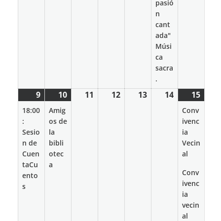
pasió
n
cant
ada"
Músi
ca
sacra
.
9
9
(1
10
10
(1
11
11
12
12
13
13
14
14
15
15
(3
marzo
event)
marzo
event)
marzo
marzo
marzo
marzo
marz
event
18:00
Amig
Conv
2026
2026
2026
2026
2026
2026
2026
:
os de
ivenc
Sesio
la
ia
n de
bibli
Vecin
Cuen
otec
al
taCu
a
Conv
ento
ivenc
s
ia
vecin
al