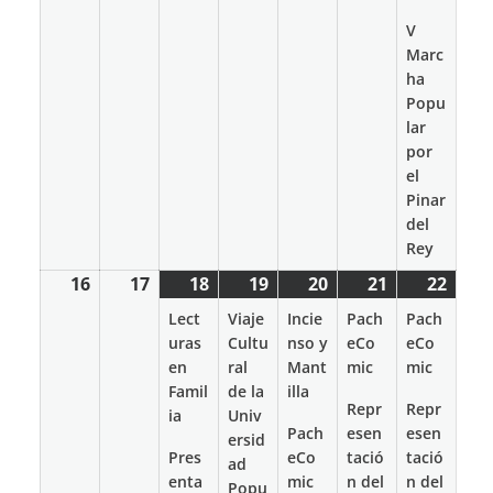
V
Marc
ha
Popu
lar
por
el
Pinar
del
Rey
16
16
17
17
18
18
(2
19
19
(1
20
20
(3
21
21
(3
22
22
(2
marzo
marzo
marzo
events)
marzo
event)
marzo
events)
marzo
events)
marz
event
Lect
Viaje
Incie
Pach
Pach
2026
2026
2026
2026
2026
2026
2026
uras
Cultu
nso y
eCo
eCo
en
ral
Mant
mic
mic
Famil
de la
illa
Repr
Repr
ia
Univ
Pach
esen
esen
ersid
Pres
eCo
tació
tació
ad
enta
mic
n del
n del
Popu