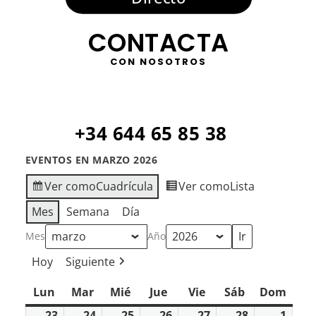
CONTACTA
CON NOSOTROS
+34 644 65 85 38
EVENTOS EN MARZO 2026
Ver como
Cuadrícula
Ver como
Lista
Mes
Semana
Día
Mes
Año
Hoy
Siguiente
Lun
lunes
Mar
martes
Mié
miércoles
Jue
jueves
Vie
viernes
Sáb
sábado
Dom
domi
23
23
24
24
25
25
26
26
27
27
28
28
1
1