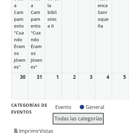
a
a
la
enca
Cam
Cam
bibli
Sanr
pam
pam
otec
oque
ento
ento
a II
ña
"Cua
"Cua
ndo
ndo
Éram
Éram
os
os
Jóven
Jóven
es"
es"
30
30
31
31
1
1
2
2
3
3
4
4
5
5
marzo
marzo
abril
abril
abril
abril
abril
2026
2026
2026
2026
2026
2026
2026
CATEGORÍAS DE
Evento
General
EVENTOS
Todas las categorías
Imprimir
Vistas