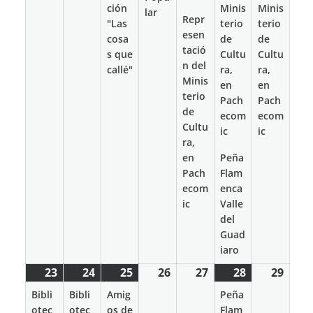
ción
Minis
Minis
lar
Repr
"Las
terio
terio
esen
cosa
de
de
tació
s que
Cultu
Cultu
n del
callé"
ra,
ra,
Minis
en
en
terio
Pach
Pach
de
ecom
ecom
Cultu
ic
ic
ra,
en
Peña
Pach
Flam
ecom
enca
ic
Valle
del
Guad
iaro
23
23
(1
24
24
(1
25
25
(1
26
26
27
27
28
28
(1
29
29
marzo
event)
marzo
event)
marzo
event)
marzo
marzo
marzo
event)
marz
Bibli
Bibli
Amig
Peña
2026
2026
2026
2026
2026
2026
2026
otec
otec
os de
Flam