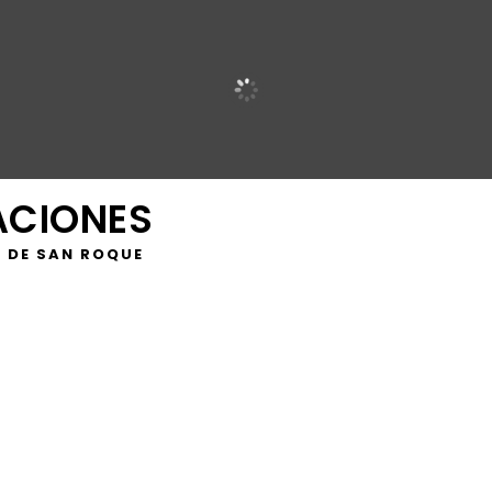
ACIONES
 DE SAN ROQUE
“satisfacción” porque los datos del paro en el mes de