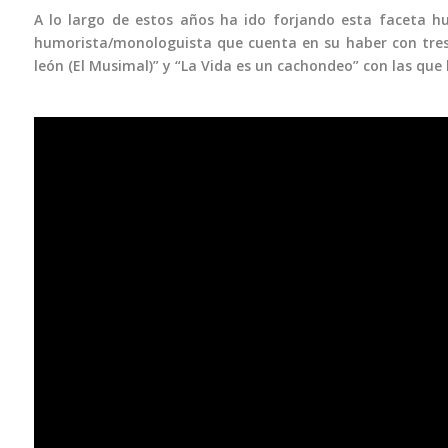
A lo largo de estos años ha ido forjando esta faceta hu
humorista/monologuista que cuenta en su haber con tres o
león (El Musimal)” y “La Vida es un cachondeo” con las que