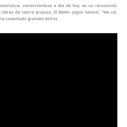
morística, convirtiéndose a día de hoy en un reconocido
bras de teatro propias, ‘El Belén según Semire’, “Me reí,
 ha cosechado grandes éxitos.