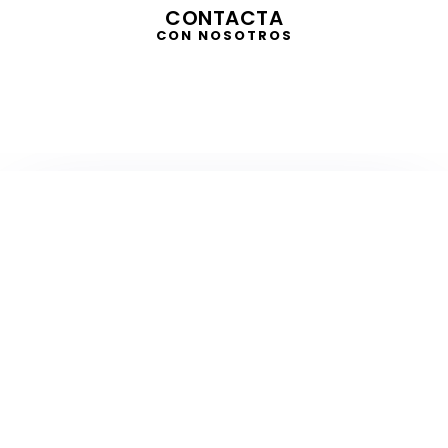
CONTACTA
CON NOSOTROS
TELEVISIÓN
EN DIRECTO
RADIO
EN DIRECTO
ACTUALIDAD
GABINETE DE PRENSA
DISEÑO
CREATIVIDAD
PROTOCOLO