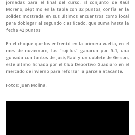
jornadas para el final del curso. El conjunto de Raúl
Moreno, séptimo en la tabla con 32 puntos, confía en la
solidez mostrada en sus últimos encuentros como local
para doblegar al segundo clasificado, que suma hasta la
fecha 42 puntos.
En el choque que los enfrentó en la primera vuelta, en el
mes de noviembre, los “rojillos” ganaron por 5-1, una
goleada con tantos de José, Raúl y un doblete de Gerson,
éste último fichado por el Club Deportivo Guadiaro en el
mercado de invierno para reforzar la parcela atacante.
Fotos: Juan Molina.