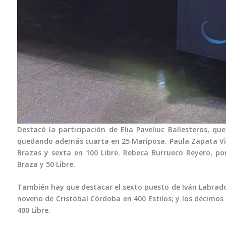
Destacó la participación de Elia Paveliuc Ballesteros, q
quedando además cuarta en 25 Mariposa. Paula Zapata Vill
Brazas y sexta en 100 Libre. Rebeca Burrueco Reyero, po
Braza y 50 Libre.
También hay que destacar el sexto puesto de Iván Labrado
noveno de Cristóbal Córdoba en 400 Estilos; y los décimos 
400 Libre.