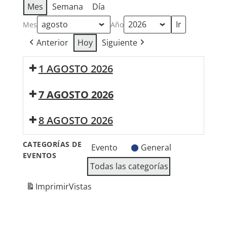
Mes
Semana
Día
Mes
Año
Anterior
Hoy
Siguiente
1 AGOSTO 2026
21:30:
7 AGOSTO 2026
Derby
Motoreta's
Noche
8 AGOSTO 2026
Burrito
de
Kachimba
Tributos
Los
CATEGORÍAS DE
Evento
General
Yakis
EVENTOS
Todas las categorías
Imprimir
Vistas