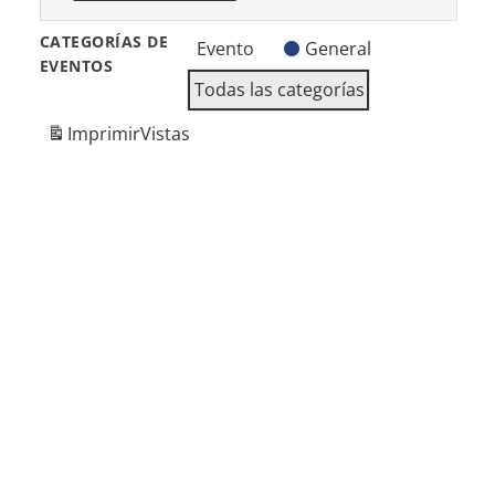
Tributos
Los
CATEGORÍAS DE
Evento
General
Yakis
EVENTOS
Todas las categorías
Imprimir
Vistas