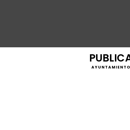
PUBLIC
AYUNTAMIENTO
El alcalde de San Roque, Juan Carlos Ruiz Boix, ha criti