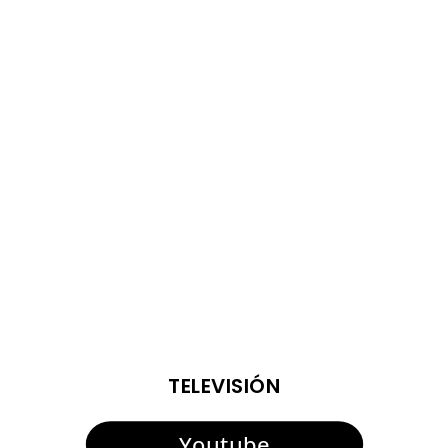
El teniente de alcalde de Deportes, Fernando Vega, junto
al director del Servicio de la delegación, Juan Carlos
Crespo, han presentado la cuarta edición del Torneo de
Fútbol Senior Alcalde de San Roque, que se disputará la
semana que viene, los días 13 y 14 de agosto....
ENTRADAS VIEJAS
TELEVISIÓN
Youtube