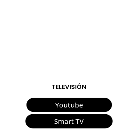
de la mañana. La teniente de alcalde de Tradiciones,
María del Mar Collado, el concejal de...
ENTRADAS VIEJAS
TELEVISIÓN
Youtube
Smart TV