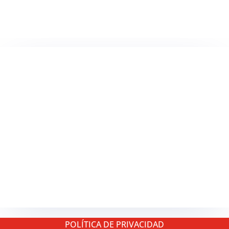
TELEVISIÓN
EN DIRECTO
RADIO
EN DIRECTO
ACTUALIDAD
GABINETE DE PRENSA
DISEÑO
CREATIVIDAD
PROTOCOLO
EVENTOS / ACTOS
POLÍTICA DE PRIVACIDAD