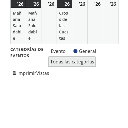
'26
25
(1
'26
26
(1
'26
27
'26
28
(1
'26
29
'26
30
'26
31
mayo
event)
mayo
event)
mayo
mayo
event)
mayo
mayo
may
Mañ
Mañ
Cros
2026
2026
2026
2026
2026
2026
2026
ana
ana
s de
Salu
Salu
las
dabl
dabl
Cues
e
e
tas
CATEGORÍAS DE
Evento
General
EVENTOS
Todas las categorías
Imprimir
Vistas