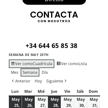
CONTACTA
CON NOSOTROS
+34 644 65 85 38
SEMANA DE MAY 25TH
Ver como
Cuadrícula
Ver como
Lista
Mes
Semana
Día
Anterior
Hoy
Siguiente
Lun
lunes
Mar
martes
Mié
miércoles
Jue
jueves
Vie
viernes
Sáb
sábado
Dom
domi
May
May
May
May
May
May
May
25,
26,
27,
28,
29,
30,
31,