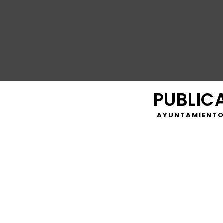
PUBLIC
AYUNTAMIENTO
https://youtu.be/zN47SmFu4P4