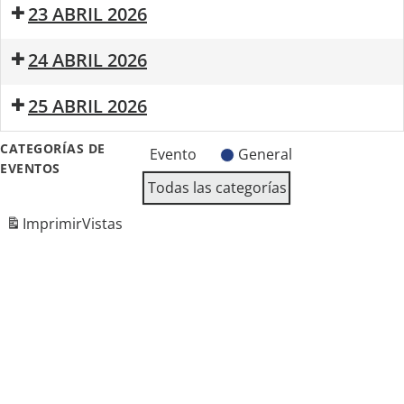
23 ABRIL 2026
Matuteras
24 ABRIL 2026
Matuteras
Fiesta
25 ABRIL 2026
de
Primavera
Matuteras
III
CATEGORÍAS DE
Evento
General
Convivencia
EVENTOS
de
Todas las categorías
la
Universidad
Imprimir
Vistas
Popular