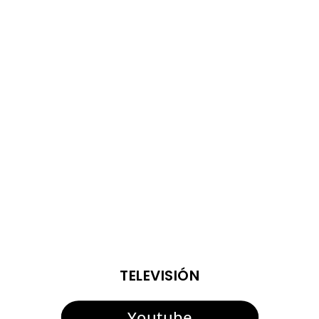
El teniente de alcalde de Deportes, Fernando Vega, junto
al director del Servicio de la delegación, Juan Carlos
Crespo, han presentado la cuarta edición del Torneo de
Fútbol Senior Alcalde de San Roque, que se disputará la
semana que viene, los días 13 y 14 de agosto....
ENTRADAS VIEJAS
TELEVISIÓN
Youtube