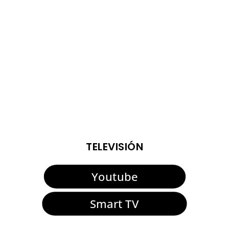
https://youtu.be/zN47SmFu4P4
ENTRADAS VIEJAS
TELEVISIÓN
Youtube
Smart TV