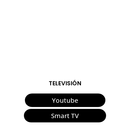
https://youtu.be/zN47SmFu4P4
ENTRADAS VIEJAS
TELEVISIÓN
Youtube
Smart TV