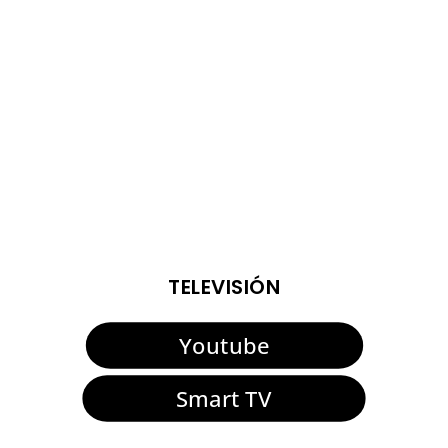
https://youtu.be/zN47SmFu4P4
ENTRADAS VIEJAS
TELEVISIÓN
Youtube
Smart TV