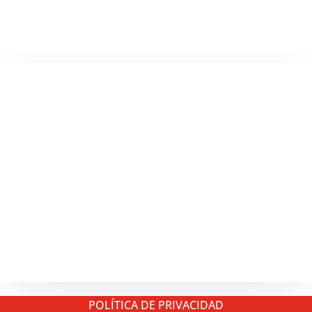
TELEVISIÓN
EN DIRECTO
RADIO
EN DIRECTO
ACTUALIDAD
GABINETE DE PRENSA
DISEÑO
CREATIVIDAD
PROTOCOLO
EVENTOS / ACTOS
POLÍTICA DE PRIVACIDAD