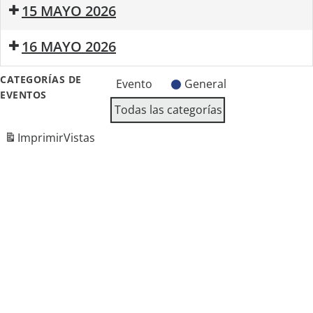
Mañana
15 MAYO 2026
Saludable
Fiesta
Mañana
16 MAYO 2026
de
Saludable
Primavera
Cine
Survival
Taller
CATEGORÍAS DE
Evento
General
Inmersivo
Zombie
de
EVENTOS
Resident
Bulerias
Todas las categorías
Evil
para
sanar
Imprimir
Vistas