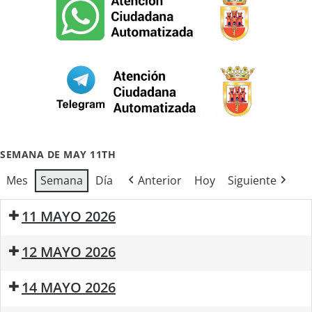
SEMANA DE MAY 11TH
Mes
Semana
Día
Anterior
Hoy
Siguiente
11 MAYO 2026
Mañana
XI
12 MAYO 2026
Saludable
Concurso
de
Mañana
Mañana
14 MAYO 2026
Fotografia
Saludable
Saludable