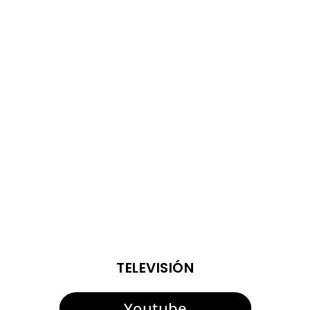
El teniente de alcalde de Deportes, Fernando Vega, junto
al director del Servicio de la delegación, Juan Carlos
Crespo, han presentado la cuarta edición del Torneo de
Fútbol Senior Alcalde de San Roque, que se disputará la
semana que viene, los días 13 y 14 de agosto....
ENTRADAS VIEJAS
TELEVISIÓN
Youtube